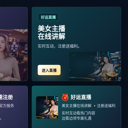
他
章
热门文章
攻防
英雄联盟S15赛竞猜-关于
风云突变！圣安东尼奥马
刺的空间
刺国际比赛日主帅复盘，
2025-10-23
葡超版图或变，悬念犹