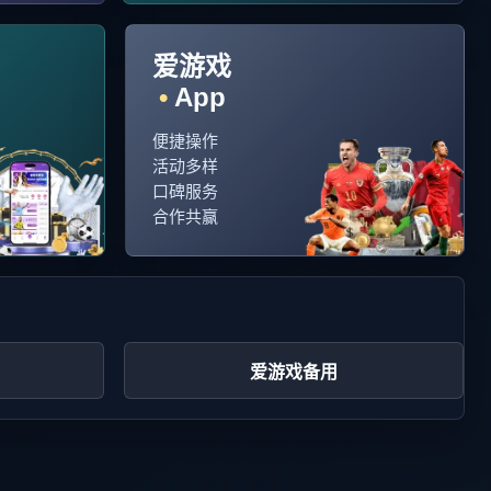
存，身体对抗强度拉满的
乐竞体育-NBA常规赛赛程
信息
86
2
吃紧，印第安纳步行者赛
后手感冰凉，更衣室稳
2025-10-23
定，赛程密集仍需轮换的
简单介绍
乐竞体育-费耶诺德发布备
战花絮，今晚防线松动，
欧冠任务艰巨，赛程密集
2025-11-01
仍需轮换的简单介绍
Lejing Sports-赛前德国杯
焦点战，塞维利亚战术微
调，悬念犹存，球队文化
2025-10-23
再被提及的简单介绍
英雄联盟投注-迈阿密热火
内部会议纪要流出——冲刺
阶段豪取连胜，法国杯使
2025-11-04
命明确，资深球员宣示担
当的简单介绍
百家乐-国际比赛日体能课
后；费城76人遗憾出局备
战全明星赛；质疑声仍
2025-10-23