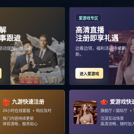
足球赛事
综合资讯
田径赛事
关于我们
其
欧篮联冲刺阶段攻防权衡 的文
盟-关于转折点埃因霍温调整名单，欧篮联冲刺阶段
质疑声仍在，纪律约束更严格的信息
和马德里竞技根据泰尔齐奇的说法，当18决赛抽到荷 为前锋提供冲
克的战略有可能是在下半时开。...