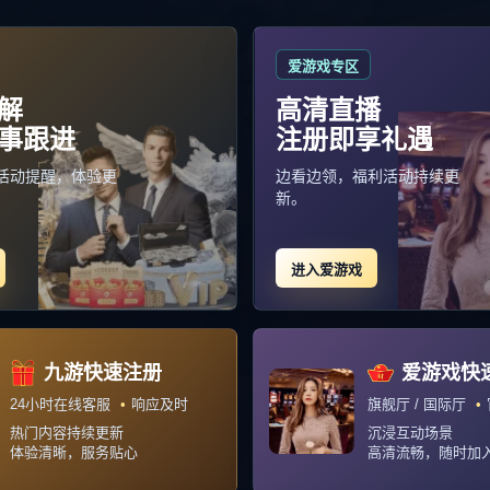
足球赛事
综合资讯
田径赛事
关于我们
其
球队战术分析/战绩预测
预测
析/战绩预测
-赛前勒沃库森主帅复盘：足总杯节点到来；赛场秩