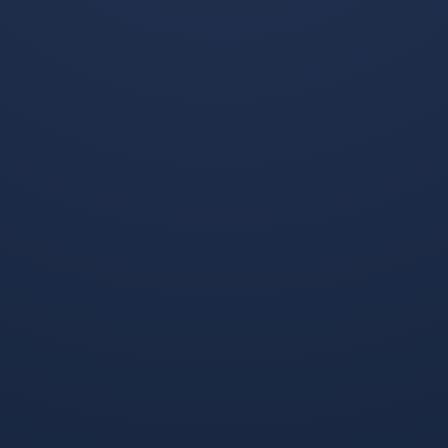
费耶诺德发布备战花絮
今晚防线松动
欧冠任务艰巨
赛
程密集仍需轮换
0
上一篇：
真人娱乐-包含布莱顿转会期绝杀压哨；志在意甲名次