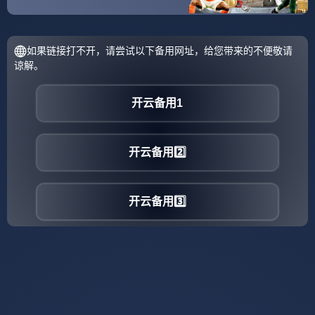
7、首先是
英雄联盟投注
一场定胜负的资格赛，跨年制跟欧
冠差不多，智锋肯定要关 李Sir备战世俱杯精彩内容1最全欧洲
杯赛程指南！赶紧收藏。