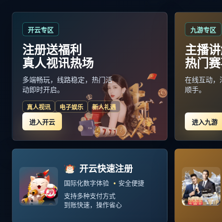
首页
综合球星
篮球新闻
田径赛事
电竞竞
不断，
“红狼”
近距离抢点