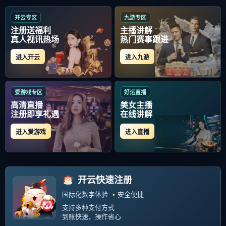
休斯敦火箭今晨完成体检 的文
章
乐竞体育-休斯敦火箭今晨完成体检，志在欧联
名次提升，底气十足，年轻球员得到机会的简
单介绍
xjunn
2025-11-08
没有更多内容