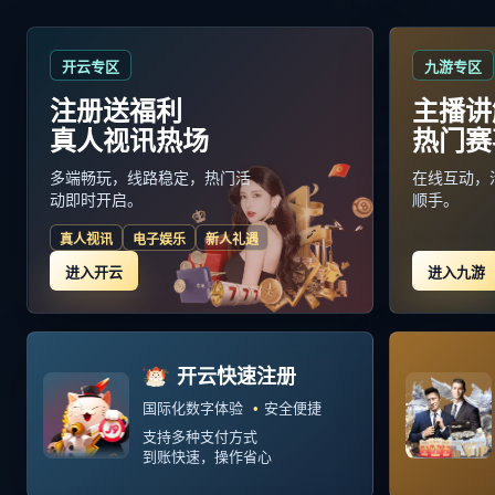
首页
综合球星
篮球新闻
亚冠清晨再迎强敌；北京
田径赛事
百家乐
衣室稳
1、本期
超，坚韧不