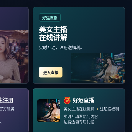
他
室稳定；球探报告显示潜力
热门文章
：更
英雄联盟S15赛竞猜-关于
风云突变！圣安东尼奥马
执行力高
刺国际比赛日主帅复盘，
2025-10-23
葡超版图或变，悬念犹