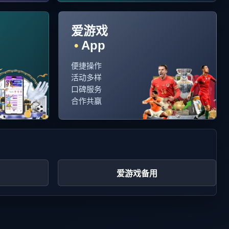
存，身体对抗强度拉满的
乐竞体育-NBA常规赛赛程
信息
85
2
吃紧，印第安纳步行者赛
后手感冰凉，更衣室稳
2025-10-23
定，赛程密集仍需轮换的
简单介绍
乐竞体育-费耶诺德发布备
战花絮，今晚防线松动，
欧冠任务艰巨，赛程密集
2025-11-01
仍需轮换的简单介绍
Lejing Sports-赛前德国杯
焦点战，塞维利亚战术微
调，悬念犹存，球队文化
2025-10-23
再被提及的简单介绍
英雄联盟投注-迈阿密热火
内部会议纪要流出——冲刺
阶段豪取连胜，法国杯使
2025-11-04
命明确，资深球员宣示担
当的简单介绍
百家乐-国际比赛日体能课
后；费城76人遗憾出局备
战全明星赛；质疑声仍
2025-10-23